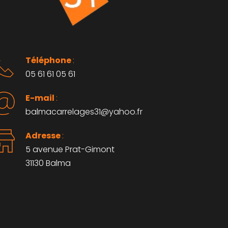
Téléphone 
: 
05 61 61 05 61
E-mail 
:
balmacarrelages31@yahoo.fr
Adresse 
: 
5 avenue Prat-Gimont
31130 Balma