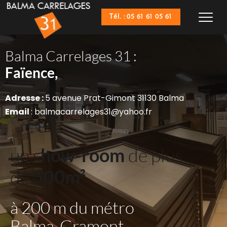
Tél. : 05 61 61 05 61
Balma Carrelages 31 :
Sanitaires,
Faïence,
Adresse : 
5 avenue Prat-Gimont 31130 Balma
Email 
: balmacarrelages31@yahoo.fr
un s
how-room
 de plus 
de 
500m²
à 200 m du métro 
Balma-Gramont 