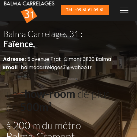
Tél. : 05 61 61 05 61
Balma Carrelages 31 :
Sanitaires,
Faïence,
Adresse : 
5 avenue Prat-Gimont 31130 Balma
Email 
: balmacarrelages31@yahoo.fr
un s
how-room
 de plus 
de 
500m²
à 200 m du métro 
Balma-Gramont 