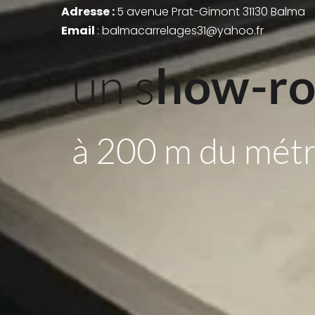
Adresse : 
5 avenue Prat-Gimont 31130 Balma
Email 
: balmacarrelages31@yahoo.fr
un s
how-r
à 200 m du mét