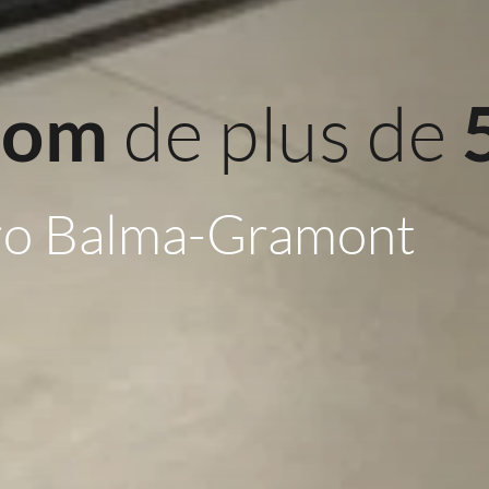
 de plus de 
oom
ro Balma-Gramont 