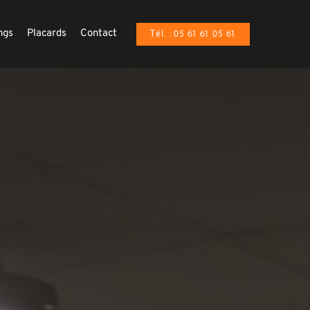
ngs
Placards
Contact
Tél. : 05 61 61 05 61