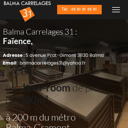
Tél. : 05 61 61 05 61
Balma Carrelages 31 :
Sanitaires,
Faïence,
Adresse : 
5 avenue Prat-Gimont 31130 Balma
Email 
: balmacarrelages31@yahoo.fr
un s
how-room
 de plus 
de 
500m²
à 200 m du métro 
Balma-Gramont 