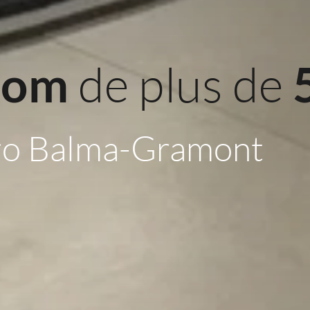
 de plus de 
oom
ro Balma-Gramont 