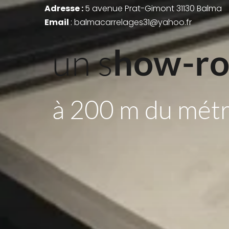
Adresse : 
5 avenue Prat-Gimont 31130 Balma
Email 
: balmacarrelages31@yahoo.fr
un s
how-r
à 200 m du mét