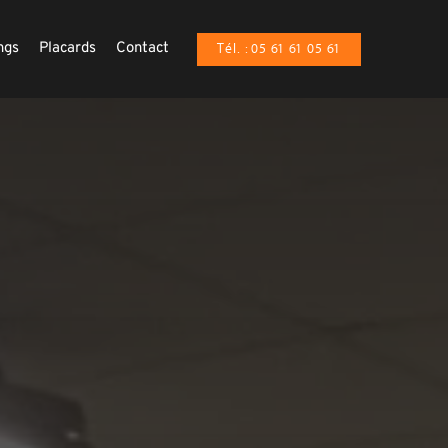
ngs
Placards
Contact
Tél. : 05 61 61 05 61