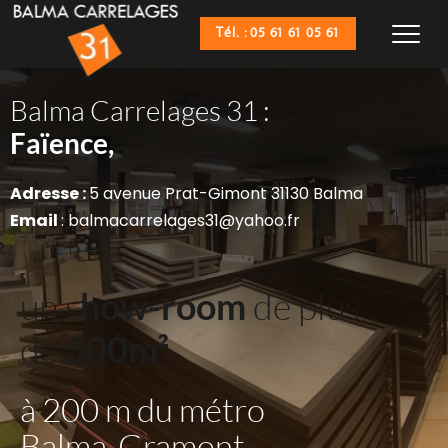
Tél. : 05 61 61 05 61
Balma Carrelages 31 :
Sanitaires,
Faïence,
Adresse : 
5 avenue Prat-Gimont 31130 Balma
Email 
: balmacarrelages31@yahoo.fr
un s
how-room
 de plus 
de 
500m²
à 200 m du métro 
Balma-Gramont 