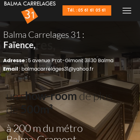
Tél. : 05 61 61 05 61
Balma Carrelages 31 :
Sanitaires,
Faïence,
Adresse : 
5 avenue Prat-Gimont 31130 Balma
Email 
: balmacarrelages31@yahoo.fr
un s
how-room
 de plus 
de 
500m²
à 200 m du métro 
Balma-Gramont 