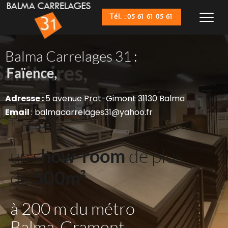
Tél. : 05 61 61 05 61
Balma Carrelages 31 :
Sanitaires,
Faïence,
Adresse : 
5 avenue Prat-Gimont 31130 Balma
Email 
: balmacarrelages31@yahoo.fr
un s
how-room
 de plus 
de 
500m²
à 200 m du métro 
Balma-Gramont 