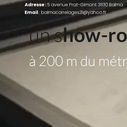
Adresse : 
5 avenue Prat-Gimont 31130 Balma
Email 
: balmacarrelages31@yahoo.fr
un s
how-r
à 200 m du mét