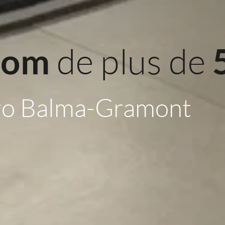
 de plus de 
oom
ro Balma-Gramont 