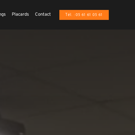
ngs
Placards
Contact
Tél. : 05 61 61 05 61