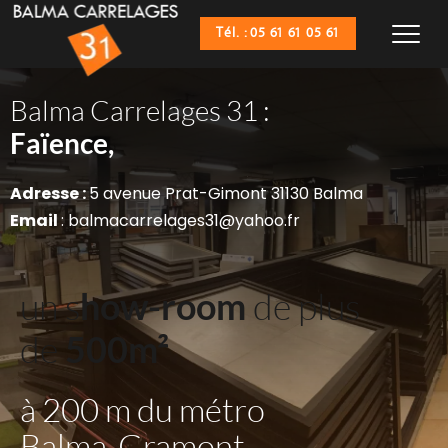
Tél. : 05 61 61 05 61
Balma Carrelages 31 :
Sanitaires,
Faïence,
Adresse : 
5 avenue Prat-Gimont 31130 Balma
Email 
: balmacarrelages31@yahoo.fr
un s
how-room
 de plus 
de 
500m²
à 200 m du métro 
Balma-Gramont 