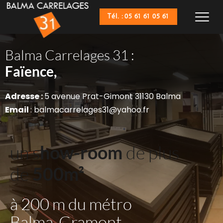
Tél. : 05 61 61 05 61
Balma Carrelages 31 :
Sanitaires,
Faïence,
Adresse : 
5 avenue Prat-Gimont 31130 Balma
Email 
: balmacarrelages31@yahoo.fr
un s
how-room
 de plus 
de 
500m²
à 200 m du métro 
Balma-Gramont 