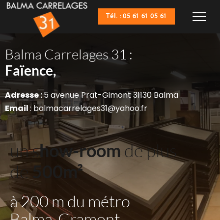
Tél. : 05 61 61 05 61
Balma Carrelages 31 :
Sanitaires,
Faïence,
Adresse : 
5 avenue Prat-Gimont 31130 Balma
Email 
: balmacarrelages31@yahoo.fr
un s
how-room
 de plus 
de 
500m²
à 200 m du métro 
Balma-Gramont 