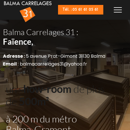
Tél. : 05 61 61 05 61
Balma Carrelages 31 :
Sanitaires,
Faïence,
Adresse : 
5 avenue Prat-Gimont 31130 Balma
Email 
: balmacarrelages31@yahoo.fr
un s
how-room
 de plus 
de 
500m²
à 200 m du métro 
Balma-Gramont 