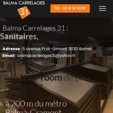
Tél. : 05 61 61 05 61
Balma Carrelages 31 :
Sanitaires,
Adresse : 
5 avenue Prat-Gimont 31130 Balma
Email 
: balmacarrelages31@yahoo.fr
un s
how-room
 de plus 
de 
500m²
à 200 m du métro 
Balma-Gramont 