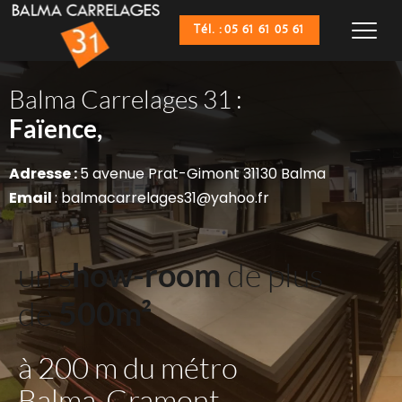
Tél. : 05 61 61 05 61
Balma Carrelages 31 :
Sanitaires,
Faïence,
Adresse : 
5 avenue Prat-Gimont 31130 Balma
Email 
: balmacarrelages31@yahoo.fr
un s
how-room
 de plus 
de 
500m²
à 200 m du métro 
Balma-Gramont 