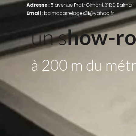
Adresse : 
5 avenue Prat-Gimont 31130 Balma
Email 
: balmacarrelages31@yahoo.fr
un s
how-r
à 200 m du mét