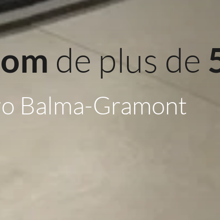
 de plus de 
oom
ro Balma-Gramont 