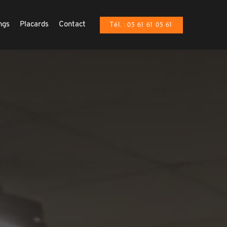
ngs
Placards
Contact
Tél. : 05 61 61 05 61