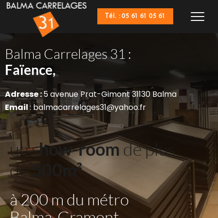
Tél. : 05 61 61 05 61
Balma Carrelages 31 :
Sanitaires,
Faïence,
Adresse : 
5 avenue Prat-Gimont 31130 Balma
Email 
: balmacarrelages31@yahoo.fr
un s
how-room
 de plus 
de 
500m²
à 200 m du métro 
Balma-Gramont 