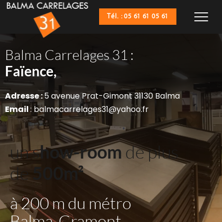
Tél. : 05 61 61 05 61
Balma Carrelages 31 :
Sanitaires,
Faïence,
Adresse : 
5 avenue Prat-Gimont 31130 Balma
Email 
: balmacarrelages31@yahoo.fr
un s
how-room
 de plus 
de 
500m²
à 200 m du métro 
Balma-Gramont 