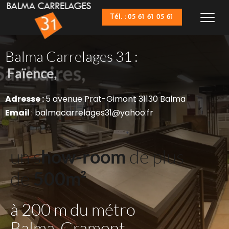
Tél. : 05 61 61 05 61
Balma Carrelages 31 :
Sanitaires,
Faïence,
Adresse : 
5 avenue Prat-Gimont 31130 Balma
Email 
: balmacarrelages31@yahoo.fr
un s
how-room
 de plus 
de 
500m²
à 200 m du métro 
Balma-Gramont 