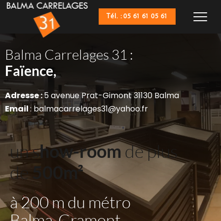
Tél. : 05 61 61 05 61
Balma Carrelages 31 :
Sanitaires,
Faïence,
Adresse : 
5 avenue Prat-Gimont 31130 Balma
Email 
: balmacarrelages31@yahoo.fr
un s
how-room
 de plus 
de 
500m²
à 200 m du métro 
Balma-Gramont 