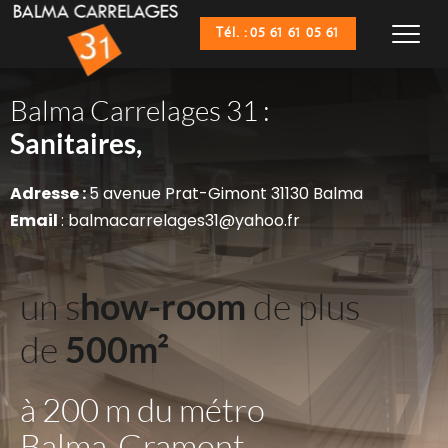
Tél. : 05 61 61 05 61
Balma Carrelages 31 :
Sanitaires,
Adresse : 
5 avenue Prat-Gimont 31130 Balma
Email 
: balmacarrelages31@yahoo.fr
un s
how-room
 de plus 
de 
500m²
à 200 m du métro 
Balma-Gramont 