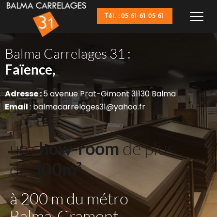
Tél. : 05 61 61 05 61
Balma Carrelages 31 :
Sanitaires,
Faïence,
Adresse : 
5 avenue Prat-Gimont 31130 Balma
Email 
: balmacarrelages31@yahoo.fr
un s
how-room
 de plus 
de 
500m²
à 200 m du métro 
Balma-Gramont 