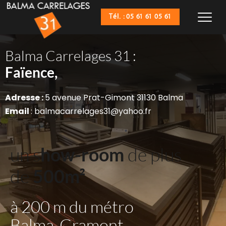
Tél. : 05 61 61 05 61
Balma Carrelages 31 :
Sanitaires,
Faïence,
Adresse : 
5 avenue Prat-Gimont 31130 Balma
Email 
: balmacarrelages31@yahoo.fr
un s
how-room
 de plus 
de 
500m²
à 200 m du métro 
Balma-Gramont 