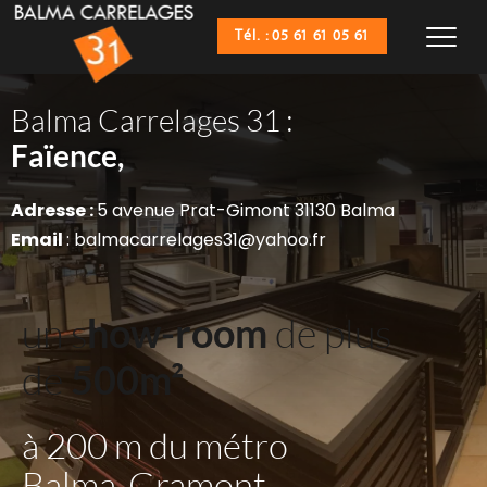
Tél. : 05 61 61 05 61
Balma Carrelages 31 :
Sanitaires,
Faïence,
Adresse : 
5 avenue Prat-Gimont 31130 Balma
Email 
: balmacarrelages31@yahoo.fr
un s
how-room
 de plus 
de 
500m²
à 200 m du métro 
Balma-Gramont 