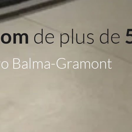
 de plus de 
oom
ro Balma-Gramont 