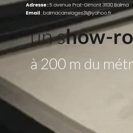
Adresse : 
5 avenue Prat-Gimont 31130 Balma
Email 
: balmacarrelages31@yahoo.fr
un s
how-r
à 200 m du mét