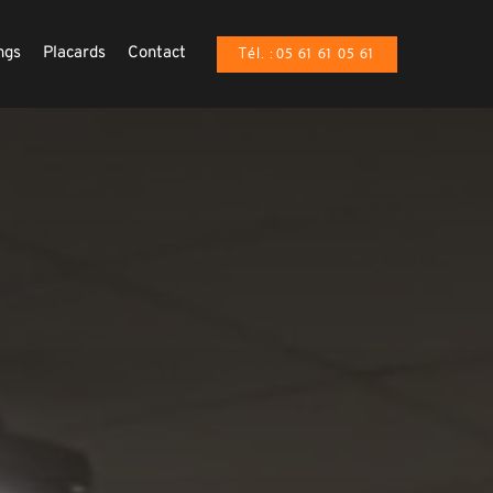
ngs
Placards
Contact
Tél. : 05 61 61 05 61