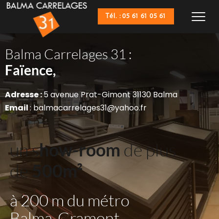
Tél. : 05 61 61 05 61
Balma Carrelages 31 :
Sanitaires,
Faïence,
Adresse : 
5 avenue Prat-Gimont 31130 Balma
Email 
: balmacarrelages31@yahoo.fr
un s
how-room
 de plus 
de 
500m²
à 200 m du métro 
Balma-Gramont 