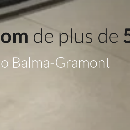
 de plus de 
oom
ro Balma-Gramont 