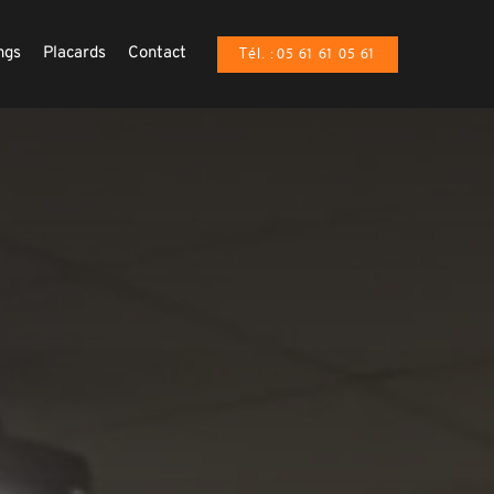
ngs
Placards
Contact
Tél. : 05 61 61 05 61