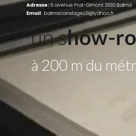
Adresse : 
5 avenue Prat-Gimont 31130 Balma
Email 
: balmacarrelages31@yahoo.fr
un s
how-r
à 200 m du mét