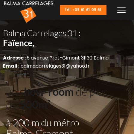
Tél. : 05 61 61 05 61
Balma Carrelages 31 :
Sanitaires,
Faïence,
Adresse : 
5 avenue Prat-Gimont 31130 Balma
Email 
: balmacarrelages31@yahoo.fr
un s
how-room
 de plus 
de 
500m²
à 200 m du métro 
Balma-Gramont 