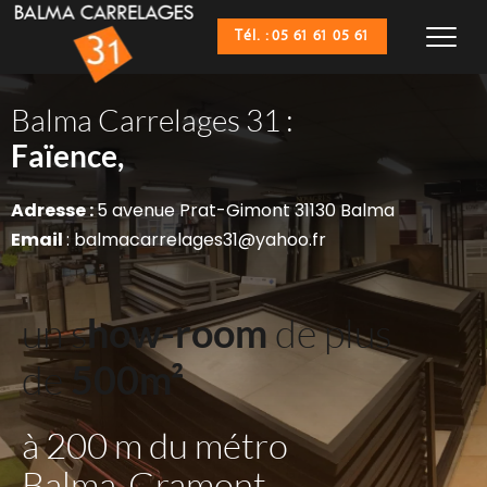
Tél. : 05 61 61 05 61
Balma Carrelages 31 :
Sanitaires,
Faïence,
Adresse : 
5 avenue Prat-Gimont 31130 Balma
Email 
: balmacarrelages31@yahoo.fr
un s
how-room
 de plus 
de 
500m²
à 200 m du métro 
Balma-Gramont 