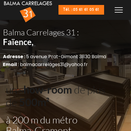
Tél. : 05 61 61 05 61
Balma Carrelages 31 :
Sanitaires,
Faïence,
Adresse : 
5 avenue Prat-Gimont 31130 Balma
Email 
: balmacarrelages31@yahoo.fr
un s
how-room
 de plus 
de 
500m²
à 200 m du métro 
Balma-Gramont 