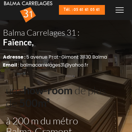
Tél. : 05 61 61 05 61
Balma Carrelages 31 :
Sanitaires,
Faïence,
Adresse : 
5 avenue Prat-Gimont 31130 Balma
Email 
: balmacarrelages31@yahoo.fr
un s
how-room
 de plus 
de 
500m²
à 200 m du métro 
Balma-Gramont 