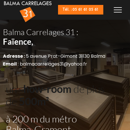
Tél. : 05 61 61 05 61
Balma Carrelages 31 :
Sanitaires,
Faïence,
Adresse : 
5 avenue Prat-Gimont 31130 Balma
Email 
: balmacarrelages31@yahoo.fr
un s
how-room
 de plus 
de 
500m²
à 200 m du métro 
Balma-Gramont 