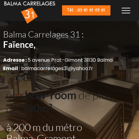
Tél. : 05 61 61 05 61
Balma Carrelages 31 :
Sanitaires,
Faïence,
Adresse : 
5 avenue Prat-Gimont 31130 Balma
Email 
: balmacarrelages31@yahoo.fr
un s
how-room
 de plus 
de 
500m²
à 200 m du métro 
Balma-Gramont 