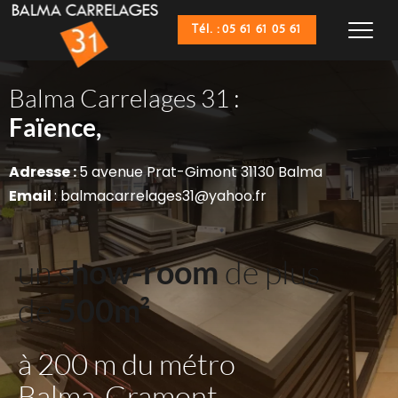
Tél. : 05 61 61 05 61
Balma Carrelages 31 :
Sanitaires,
Faïence,
Adresse : 
5 avenue Prat-Gimont 31130 Balma
Email 
: balmacarrelages31@yahoo.fr
un s
how-room
 de plus 
de 
500m²
à 200 m du métro 
Balma-Gramont 