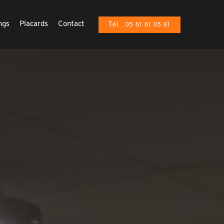
ngs
Placards
Contact
Tél. : 05 61 61 05 61