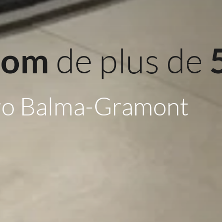
 de plus de 
oom
ro Balma-Gramont 