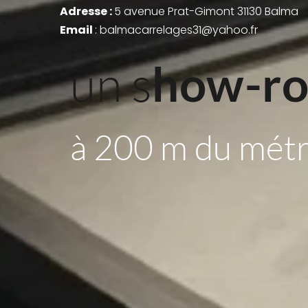
Adresse : 
5 avenue Prat-Gimont 31130 Balma
Email 
: balmacarrelages31@yahoo.fr
un s
how-r
à 200 m du mét