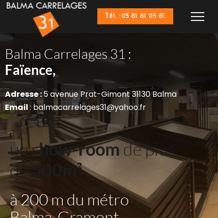
Tél. : 05 61 61 05 61
Balma Carrelages 31 :
Sanitaires,
Faïence,
Adresse : 
5 avenue Prat-Gimont 31130 Balma
Email 
: balmacarrelages31@yahoo.fr
un s
how-room
 de plus 
de 
500m²
à 200 m du métro 
Balma-Gramont 