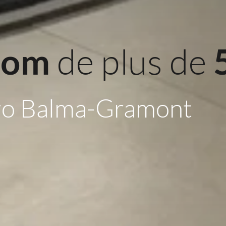
 de plus de 
oom
ro Balma-Gramont 