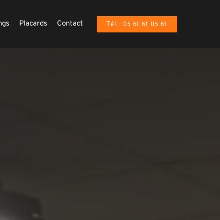
ngs
Placards
Contact
Tél. : 05 61 61 05 61