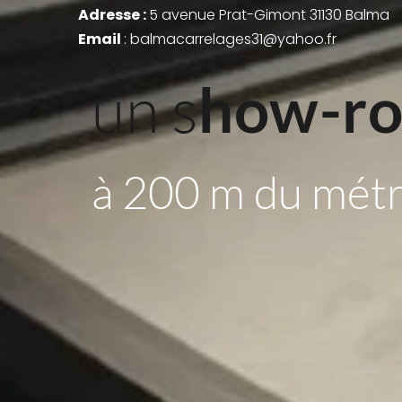
Adresse : 
5 avenue Prat-Gimont 31130 Balma
Email 
: balmacarrelages31@yahoo.fr
un s
how-r
à 200 m du mét