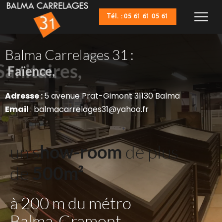
Tél. : 05 61 61 05 61
Balma Carrelages 31 :
Sanitaires,
Faïence,
Adresse : 
5 avenue Prat-Gimont 31130 Balma
Email 
: balmacarrelages31@yahoo.fr
un s
how-room
 de plus 
de 
500m²
à 200 m du métro 
Balma-Gramont 