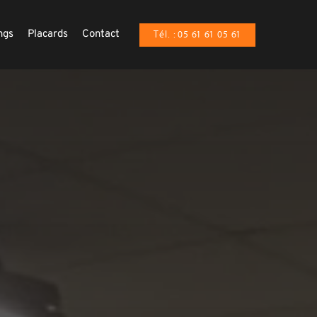
ngs
Placards
Contact
Tél. : 05 61 61 05 61