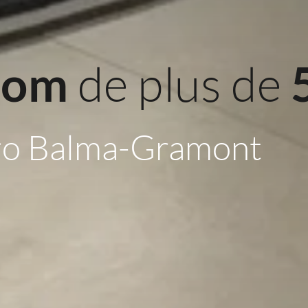
 de plus de 
oom
ro Balma-Gramont 