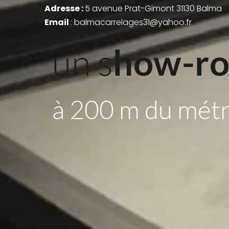
Adresse : 
5 avenue Prat-Gimont 31130 Balma
Email 
: balmacarrelages31@yahoo.fr
un s
how-r
à 200 m du mét